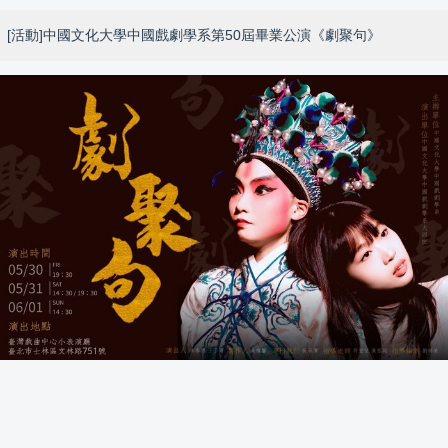
[活動]中國文化大學中國戲劇學系第50屆畢業公演《劇聚句》