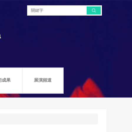
搜尋
a
術成果
展演頻道