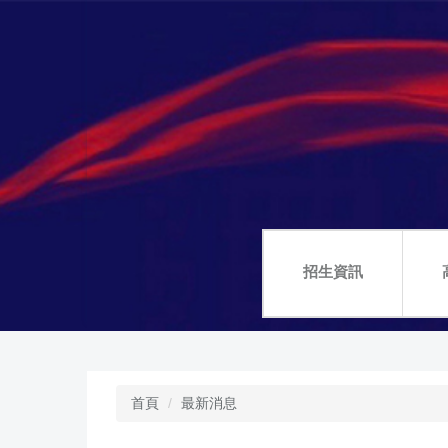
跳
到
主
要
內
容
區
招生資訊
首頁
最新消息